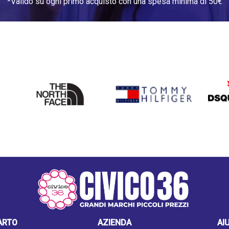
*Valido su ogni primo acquisto con una spesa minima di 50€
THE
TOMMY HILFIGER
DSQU
NORTH
FACE
ARTO
AZIENDA
AI