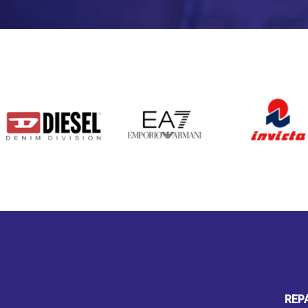
DIESEL
EA7
INVICTA
REP