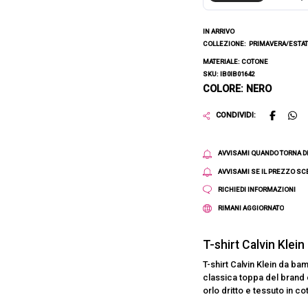
IN ARRIVO
COLLEZIONE:
PRIMAVERA/ESTAT
MATERIALE: COTONE
SKU: IB0IB01642
COLORE: NERO
CONDIVIDI:
AVVISAMI QUANDO TORNA D
AVVISAMI SE IL PREZZO S
RICHIEDI INFORMAZIONI
RIMANI AGGIORNATO
T-shirt Calvin Klein
T-shirt Calvin Klein da ba
classica toppa del brand 
orlo dritto e tessuto in co