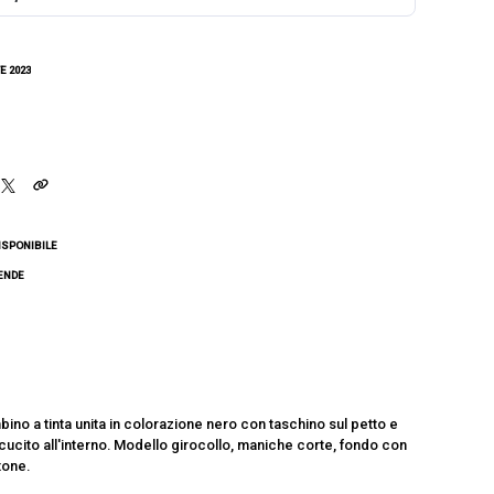
E 2023
ISPONIBILE
CENDE
mbino a tinta unita in colorazione nero con taschino sul petto e
cucito all'interno. Modello girocollo, maniche corte, fondo con
tone.