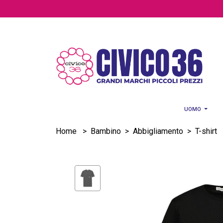
Salta al contenuto principale
UOMO
Home
>
Bambino
>
Abbigliamento
>
T-shirt