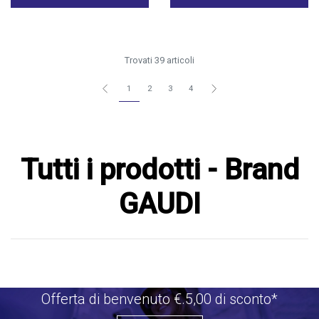
Trovati 39 articoli
1
2
3
4
Tutti i prodotti - Brand
GAUDI
Offerta di benvenuto €.5,00 di sconto*