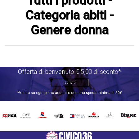
Tutti i prodotti -
Categoria abiti -
Genere donna
Offerta di benvenuto €.5,00 di sconto*
Iscriviti
*Valido su ogni primo acquisto con una spesa minima di 50€
DIESEL
EA7
INVICTA
THE
TOMMY
DSQUARED2
CALVIN
BLAUER
NORTH
HILFIGER
KLEIN
FACE