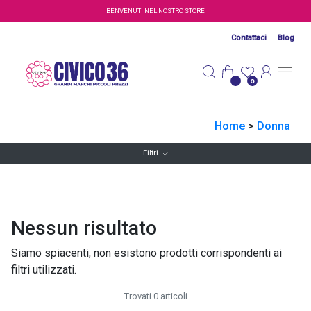
Salta al contenuto principale
BENVENUTI NEL NOSTRO STORE
Contattaci
Blog
0
Home
>
Donna
Filtri
Nessun risultato
Siamo spiacenti, non esistono prodotti corrispondenti ai
filtri utilizzati.
Trovati 0 articoli