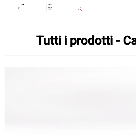
Da €
A €
Tutti i prodotti -