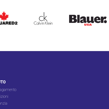
ARED2
CALVIN KLEIN
BLAUER
UTO
pagamento
zioni
nzia