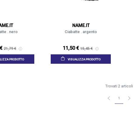
AME.IT
NAME.IT
tte . nero
Ciabatte . argento
 €
11,50 €
21,79 €
15,45 €
LIZZA PRODOTTO
VISUALIZZA PRODOTTO
Trovati 2 articoli
1