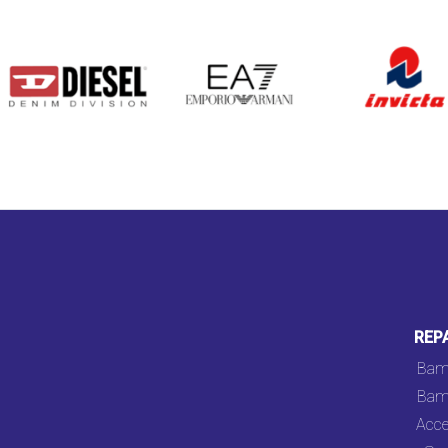
DIESEL
EA7
INVICTA
REP
Bam
Bam
Acce