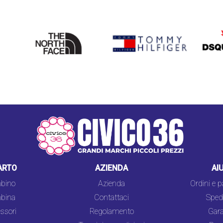
THE
TOMMY HILFIGER
DSQU
NORTH
FACE
ARTO
AZIENDA
AI
bino
Azienda
Ordini e 
bina
Contattaci
Spedi
ssori
Regolamento
Gara