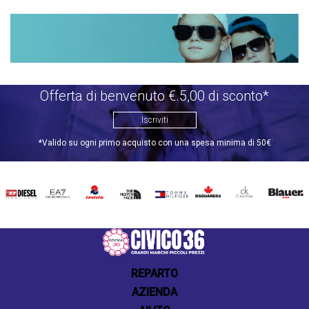
Offerta di benvenuto €.5,00 di sconto*
Iscriviti
*Valido su ogni primo acquisto con una spesa minima di 50€
DIESEL
EA7
INVICTA
THE
TOMMY
DSQUARED2
CALVIN
BLAUER
NORTH
HILFIGER
KLEIN
FACE
REPARTO
AZIENDA