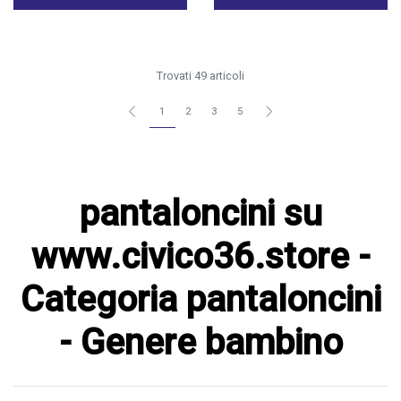
Trovati 49 articoli
1
2
3
5
pantaloncini su
www.civico36.store -
Categoria pantaloncini
- Genere bambino