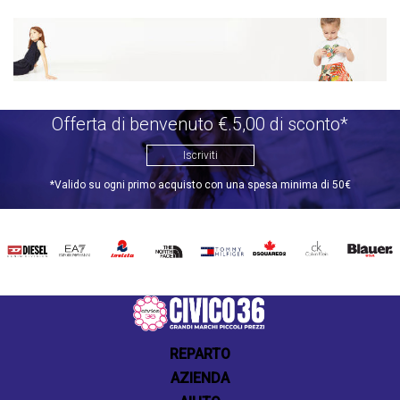
Offerta di benvenuto €.5,00 di sconto*
Iscriviti
*Valido su ogni primo acquisto con una spesa minima di 50€
DIESEL
EA7
INVICTA
THE
TOMMY
DSQUARED2
CALVIN
BLAUER
NORTH
HILFIGER
KLEIN
FACE
REPARTO
AZIENDA