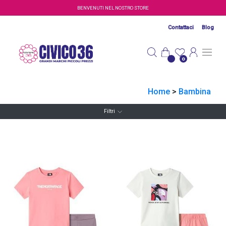
Salta al contenuto principale
BENVENUTI NEL NOSTRO STORE
Contattaci
Blog
0
Home
>
Bambina
Filtri