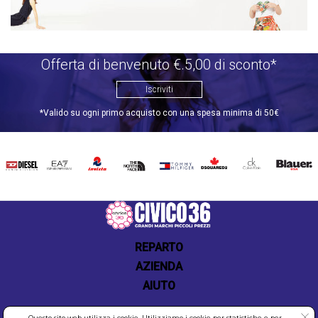
Offerta di benvenuto €.5,00 di sconto*
Iscriviti
*Valido su ogni primo acquisto con una spesa minima di 50€
DIESEL
EA7
INVICTA
THE
TOMMY
DSQUARED2
CALVIN
BLAUER
NORTH
HILFIGER
KLEIN
FACE
REPARTO
AZIENDA
AIUTO
Questo sito web utilizza i cookie. Utilizziamo i cookie per statistiche e per