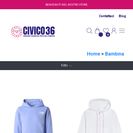
Salta al contenuto principale
BENVENUTI NEL NOSTRO STORE
Contattaci
Blog
0
Home
>
Bambina
Filtri