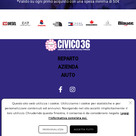
*Valido su ogni primo acquisto con una spesa minima di 50€
DIESEL
EA7
INVICTA
THE
TOMMY
DSQUARED2
CALVIN
BLAUER
NORTH
HILFIGER
KLEIN
FACE
REPARTO
AZIENDA
AIUTO
Questo sito web utilizza i cookie. Utilizziamo i cookie per statistiche e per
COOKIES
SICUREZZA
PRIVACY
personalizzare contenuti ed annunci. Navigando nel sito accetti implicitamente il
loro utilizzo. Chiudendo questa finestra, il consenso è da considerarsi negato.
Leggi
l'informativa completa qui.
PERSONALIZZA
ACCETTA TUTTI
© CIVICO 36 S.R.L. P.IVA 09156571219 Assistenza Clienti 351 9180579.