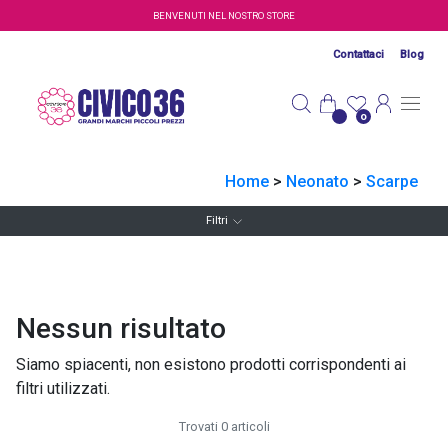
Salta al contenuto principale
BENVENUTI NEL NOSTRO STORE
Contattaci
Blog
0
Home
>
Neonato
>
Scarpe
Filtri
Nessun risultato
Siamo spiacenti, non esistono prodotti corrispondenti ai
filtri utilizzati.
Trovati 0 articoli