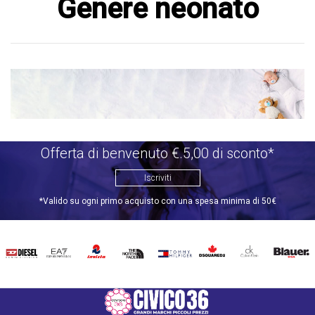
Genere neonato
Offerta di benvenuto €.5,00 di sconto*
Iscriviti
*Valido su ogni primo acquisto con una spesa minima di 50€
DIESEL
EA7
INVICTA
THE
TOMMY
DSQUARED2
CALVIN
BLAUER
NORTH
HILFIGER
KLEIN
FACE