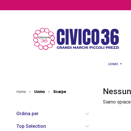
Salta al contenuto principale
UOMO
Nessun 
Home
Uomo
Scarpe
>
>
Siamo spiacent
Ordina per
Top Selection