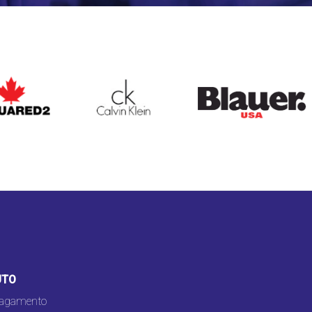
ARED2
CALVIN KLEIN
BLAUER
UTO
pagamento