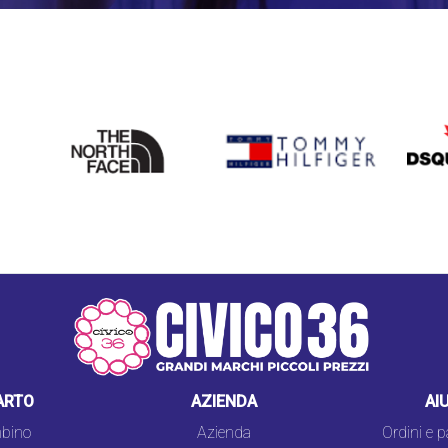
THE
TOMMY HILFIGER
DSQU
NORTH
FACE
ARTO
AZIENDA
AI
bino
Azienda
Ordini e 