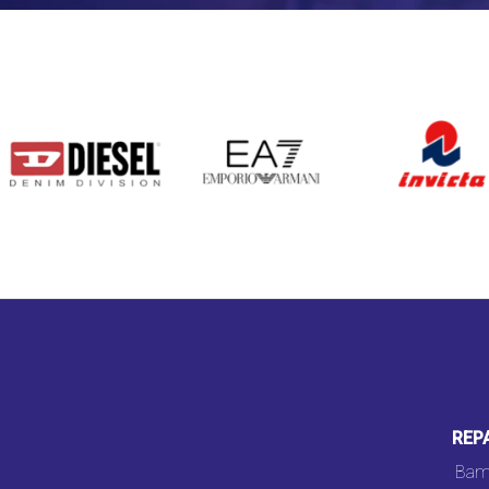
DIESEL
EA7
INVICTA
REP
Bam