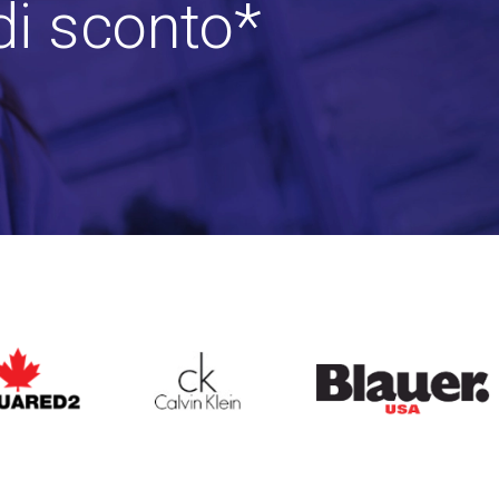
di sconto*
ARED2
CALVIN KLEIN
BLAUER