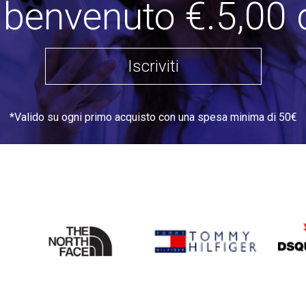
i benvenuto €.5,00 
Iscriviti
*Valido su ogni primo acquisto con una spesa minima di 50€
THE
TOMMY HILFIGER
DSQU
NORTH
FACE