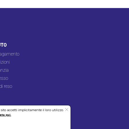
UTO
pagamento
zioni
nzia
esso
di reso
to accetti implicitamente il loro utilizzo.
eta qui.