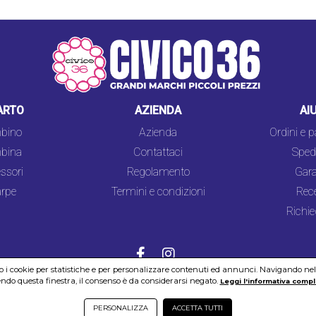
ARTO
AZIENDA
AI
bino
Azienda
Ordini e 
bina
Contattaci
Spedi
ssori
Regolamento
Gara
rpe
Termini e condizioni
Rec
Richie
mo i cookie per statistiche e per personalizzare contenuti ed annunci. Navigando nel si
do questa finestra, il consenso è da considerarsi negato.
Leggi l'informativa compl
COOKIES
SICUREZZA
PRIVACY
PERSONALIZZA
ACCETTA TUTTI