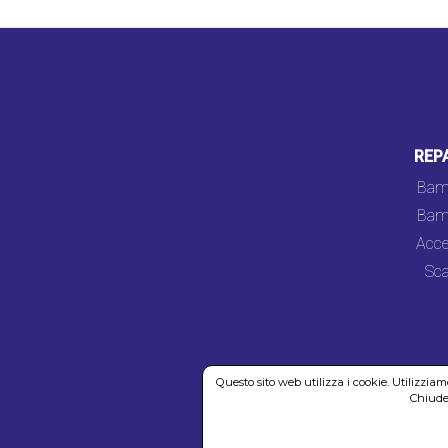
REP
Bam
Bam
Acce
Sca
Questo sito web utilizza i cookie. Utilizzia
Chiuden