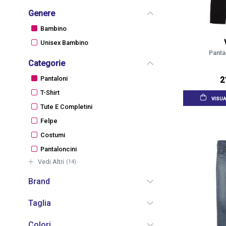
Genere
Bambino
Unisex Bambino
Panta
Categorie
Pantaloni
2
T-Shirt
VISUA
Tute E Completini
Felpe
Costumi
Pantaloncini
Vedi Altri
(14)
Brand
Taglia
Colori