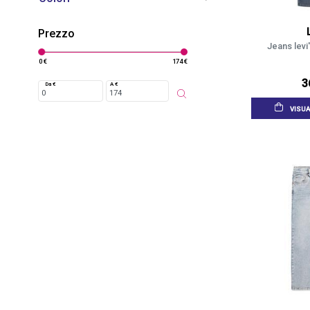
Prezzo
Jeans levi
0 €
174 €
3
Da €
A €
VISUA