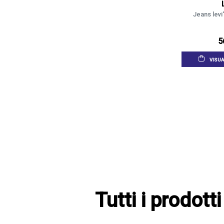
Jeans levi
5
VISUA
Tutti i prodot