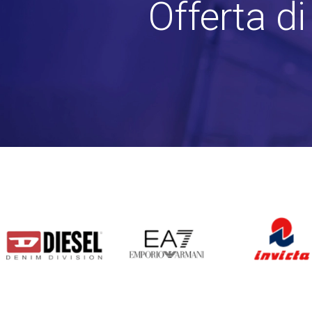
Offerta d
DIESEL
EA7
INVICTA