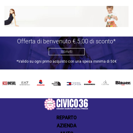
Offerta di benvenuto €.5,00 di sconto*
Iscriviti
*Valido su ogni primo acquisto con una spesa minima di 50€
DIESEL
EA7
INVICTA
THE
TOMMY
DSQUARED2
CALVIN
BLAUER
NORTH
HILFIGER
KLEIN
FACE
REPARTO
AZIENDA