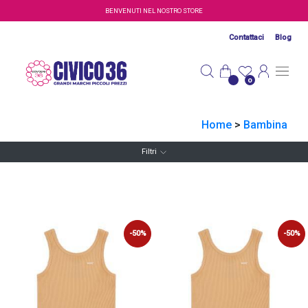
Salta al contenuto principale
BENVENUTI NEL NOSTRO STORE
Contattaci
Blog
0
Home
>
Bambina
Filtri
-50%
-50%