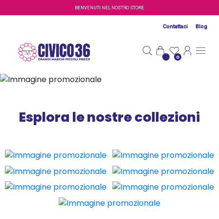
Salta al contenuto principale
BENVENUTI NEL NOSTRO STORE
Contattaci
Blog
0
Esplora le nostre collezioni