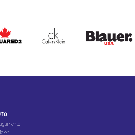
ARED2
CALVIN KLEIN
BLAUER
UTO
pagamento
zioni