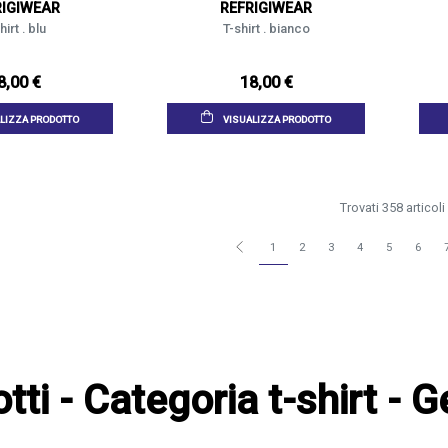
RIGIWEAR
REFRIGIWEAR
hirt . blu
T-shirt . bianco
8,00 €
18,00 €
LIZZA PRODOTTO
VISUALIZZA PRODOTTO
Trovati 358 articoli
1
2
3
4
5
6
dotti - Categoria t-shirt -