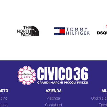
THE
TOMMY HILFIGER
DSQU
NORTH
FACE
ARTO
AZIENDA
AI
bino
Azienda
Ordini e 
bina
Contattaci
Spedi