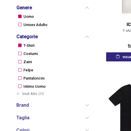
Genere
Uomo
I
Unisex Adulto
T-shi
Categorie
T-Shirt
1
Costumi
VISUA
Zaini
Felpe
Pantaloncini
Intimo Uomo
Vedi Altri
(23)
Brand
Taglia
Colori