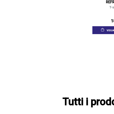
REF
T-s
1
VISUA
Tutti i pro