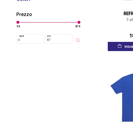
REF
Prezzo
T-sh
0 €
87 €
1
Da €
A €
VISUA