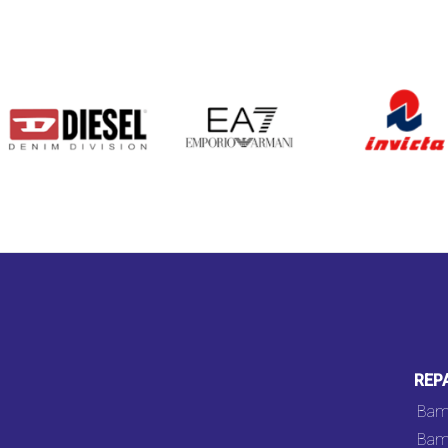
DIESEL
EA7
INVICTA
REP
Bam
Bam