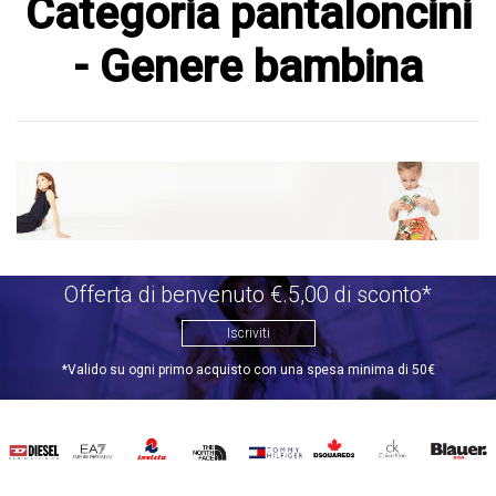
Categoria pantaloncini
- Genere bambina
Offerta di benvenuto €.5,00 di sconto*
Iscriviti
*Valido su ogni primo acquisto con una spesa minima di 50€
DIESEL
EA7
INVICTA
THE
TOMMY
DSQUARED2
CALVIN
BLAUER
NORTH
HILFIGER
KLEIN