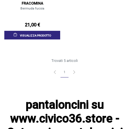
FRACOMINA
Bermuda fucsia
21,00 €
VISUALIZZA PRODOTTO
Trovati 5 articoli
1
pantaloncini su
www.civico36.store -