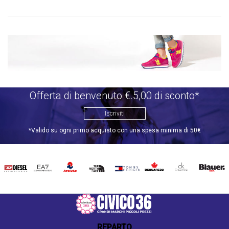
Offerta di benvenuto €.5,00 di sconto*
Iscriviti
*Valido su ogni primo acquisto con una spesa minima di 50€
DIESEL
EA7
INVICTA
THE
TOMMY
DSQUARED2
CALVIN
BLAUER
NORTH
HILFIGER
KLEIN
FACE
REPARTO