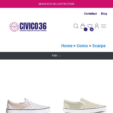
Salta al contenuto principale
BENVENUTI NEL NOSTRO STORE
Contattaci
Blog
0
Home
>
Uomo
>
Scarpe
Filtri