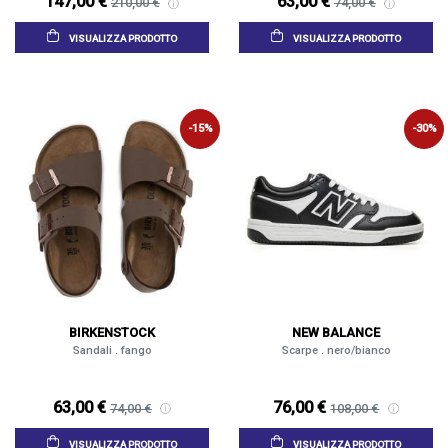
147,00 €
63,00 €
210,00 €
74,00 €
VISUALIZZA PRODOTTO
VISUALIZZA PRODOTTO
-15%
-30%
BIRKENSTOCK
NEW BALANCE
Sandali . fango
Scarpe . nero/bianco
63,00 €
76,00 €
74,00 €
108,00 €
VISUALIZZA PRODOTTO
VISUALIZZA PRODOTTO