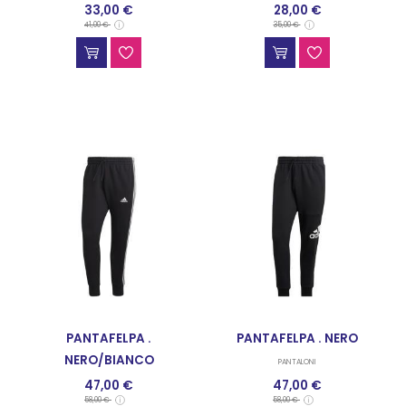
33,00 €
28,00 €
TUTE E COMPLETINI
41,00 €
35,00 €
PANTAFELPA .
PANTAFELPA . NERO
NERO/BIANCO
PANTALONI
47,00 €
47,00 €
PANTALONI
58,00 €
58,00 €