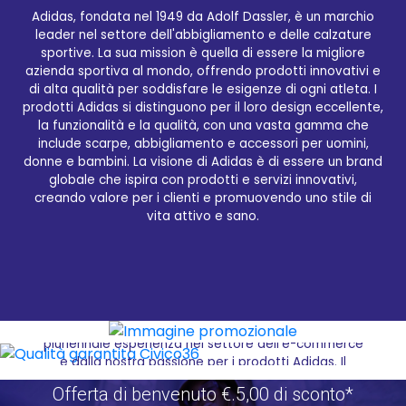
Adidas, fondata nel 1949 da Adolf Dassler, è un marchio
leader nel settore dell'abbigliamento e delle calzature
sportive. La sua mission è quella di essere la migliore
azienda sportiva al mondo, offrendo prodotti innovativi e
Qualità garantita Civico36
di alta qualità per soddisfare le esigenze di ogni atleta. I
prodotti Adidas si distinguono per il loro design eccellente,
la funzionalità e la qualità, con una vasta gamma che
Acquistare i migliori prodotti selezionati del brand
include scarpe, abbigliamento e accessori per uomini,
ADIDAS non è mai stato così facile grazie a
donne e bambini. La visione di Adidas è di essere un brand
Civico36.store, il tuo affidabile rivenditore online. Il
globale che ispira con prodotti e servizi innovativi,
nostro sito e-commerce ti offre l'opportunità di
creando valore per i clienti e promuovendo uno stile di
navigare tra una vasta gamma di articoli Adidas,
vita attivo e sano.
selezionando quelli che meglio si adattano alle tue
esigenze e ricevendoli comodamente a casa tua. Il
nostro servizio di spedizione veloce ti assicura di
ricevere i tuoi prodotti Adidas preferiti nel minor
tempo possibile, permettendoti di risparmiare non
solo tempo ma anche denaro. La qualità del servizio
offerto da Civico36.store è garantita dalla nostra
pluriennale esperienza nel settore dell'e-commerce
e dalla nostra passione per i prodotti Adidas. Il
nostro enorme magazzino con esposizione ti
Offerta di benvenuto €.5,00 di sconto*
permette di avere una visione completa della