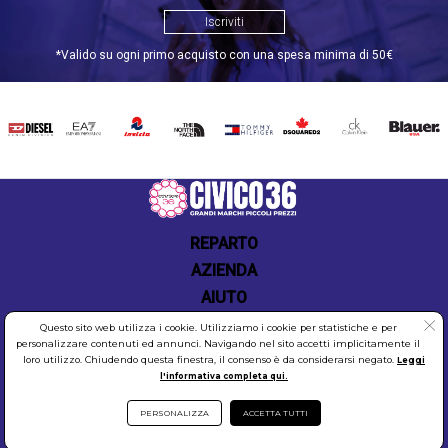
gamma di articoli Adidas disponibili, aiutandoti a
Iscriviti
fare la scelta giusta per le tue esigenze sportive e
di stile. Scegliere Civico36.store per i tuoi acquisti
*Valido su ogni primo acquisto con una spesa minima di 50€
Adidas significa scegliere qualità, convenienza e un
servizio clienti sempre disponibile per assisterti in
ogni fase del tuo shopping online. Non aspettare,
DIESEL
EA7
INVICTA
THE
TOMMY
DSQUARED2
CALVIN
BLAUER
scopri oggi stesso la nostra selezione di prodotti
NORTH
HILFIGER
KLEIN
Adidas e vivi un'esperienza di acquisto online come
FACE
nessun'altra.
Scopri le offerte Adidas
REPARTO
AZIENDA
AIUTO
Questo sito web utilizza i cookie. Utilizziamo i cookie per statistiche e per
personalizzare contenuti ed annunci. Navigando nel sito accetti implicitamente il
loro utilizzo. Chiudendo questa finestra, il consenso è da considerarsi negato.
Leggi
l'informativa completa qui.
COOKIES
SICUREZZA
PRIVACY
PERSONALIZZA
ACCETTA TUTTI