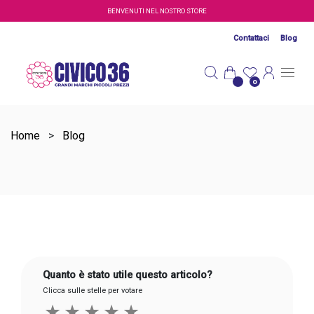
Salta al contenuto principale
BENVENUTI NEL NOSTRO STORE
Contattaci
Blog
0
Home
>
Blog
Quanto è stato utile questo articolo?
Clicca sulle stelle per votare
★
★
★
★
★