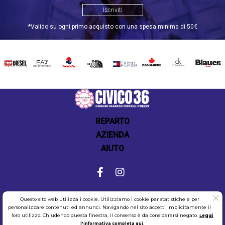
Iscriviti
*Valido su ogni primo acquisto con una spesa minima di 50€
DIESEL
EA7
INVICTA
THE
TOMMY
DSQUARED2
CALVIN
BLAUER
NORTH
HILFIGER
KLEIN
FACE
REPARTO
AZIENDA
AIUTO
COOKIES
SICUREZZA
PRIVACY
Questo sito web utilizza i cookie. Utilizziamo i cookie per statistiche e per
personalizzare contenuti ed annunci. Navigando nel sito accetti implicitamente il
loro utilizzo. Chiudendo questa finestra, il consenso è da considerarsi negato.
Leggi
l'informativa completa qui.