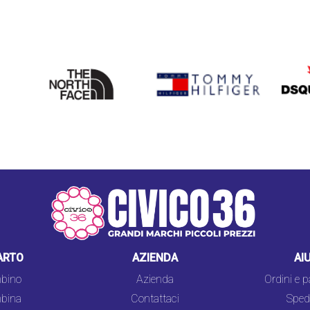
THE
TOMMY HILFIGER
DSQU
NORTH
FACE
ARTO
AZIENDA
AI
bino
Azienda
Ordini e 
bina
Contattaci
Spedi