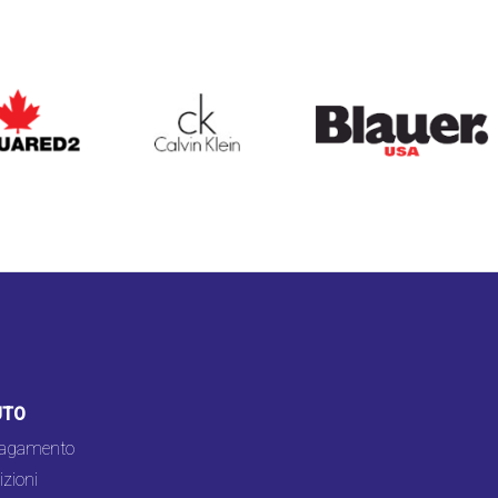
ARED2
CALVIN KLEIN
BLAUER
UTO
pagamento
zioni