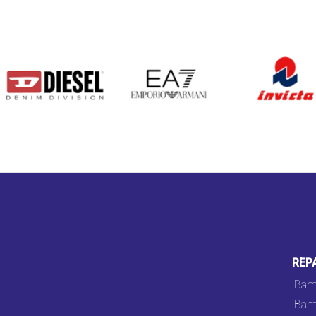
DIESEL
EA7
INVICTA
REP
Bam
Bam