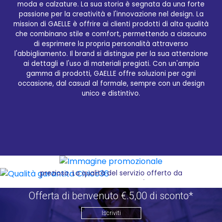
moda e calzature. La sua storia è segnata da una forte
Qualità garantita Civico36
passione per la creatività e l'innovazione nel design. La
mission di GAELLE è offrire ai clienti prodotti di alta qualità
che combinano stile e comfort, permettendo a ciascuno
Sul sito Civico36.store è possibile acquistare i
di esprimere la propria personalità attraverso
migliori prodotti selezionati del brand GAELLE, un
l'abbigliamento. Il brand si distingue per la sua attenzione
marchio italiano di abbigliamento e accessori moda
ai dettagli e l'uso di materiali pregiati. Con un'ampia
di alta qualità. Civico36.store, rivenditore online di
gamma di prodotti, GAELLE offre soluzioni per ogni
fiducia, offre un'ampia gamma di articoli GAELLE, tra
occasione, dal casual al formale, sempre con un design
cui t-shirt, maglie, felpe, vestiti, gonne, pantaloni,
unico e distintivo.
pantaloncini, cardigan, leggings, giacche, piumini,
borse e camicie. Grazie alla sua piattaforma e-
commerce intuitiva e sicura, i clienti possono
selezionare i loro prodotti preferiti, aggiungerli al
carrello e procedere all'acquisto in pochi semplici
passaggi. Il processo d'acquisto è semplificato e
veloce, consentendo ai clienti di ricevere la merce
comodamente a casa e risparmiando tempo
prezioso. La qualità del servizio offerto da
Civico36.store è garantita dall'esperienza
pluriennale nel settore e da un enorme magazzino
Offerta di benvenuto €.5,00 di sconto*
con esposizione. Ogni prodotto è accuratamente
selezionato e verificato per garantire la massima
Iscriviti