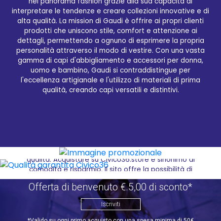
nel panorama fashion grazie alla sua capacità di
interpretare le tendenze e creare collezioni innovative e di
alta qualità. La mission di Gaudi è offrire ai propri clienti
Qualità garantita Civico36
prodotti che uniscono stile, comfort e attenzione ai
dettagli, permettendo a ognuno di esprimere la propria
personalità attraverso il modo di vestire. Con una vasta
Sul sito Civico36.store, gli amanti del brand GAUDI
gamma di capi d'abbigliamento e accessori per donna,
possono trovare una vasta selezione dei migliori
uomo e bambino, Gaudi si contraddistingue per
prodotti del marchio, accuratamente selezionati per
l'eccellenza artigianale e l'utilizzo di materiali di prima
offrire solo il meglio ai clienti. Grazie all'interfaccia
qualità, creando capi versatili e distintivi.
user-friendly e intuitiva del sito, è possibile navigare
tra le diverse categorie di prodotti, visualizzare
dettagliati descrittori di prodotto e immagini di alta
qualità, permettendo così di fare acquisti in modo
semplice e veloce. Civico36.store è un rivenditore
autorizzato di GAUDI, il che significa che tutti i
prodotti disponibili sul sito sono autentici e di alta
qualità. Acquistare su Civico36.store è sinonimo di
comodità e risparmio. Il sito offre la possibilità di
ricevere i prodotti acquistati direttamente a casa,
Offerta di benvenuto €.5,00 di sconto*
senza la necessità di spostarsi. Inoltre, grazie alla
sua esperienza pluriennale nel settore e-commerce,
Iscriviti
Civico36 garantisce un servizio di consegna rapido
ed efficiente. Il brand GAUDI è solo uno dei tanti
*Valido su ogni primo acquisto con una spesa minima di 50€