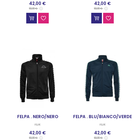
42,00 €
42,00 €
FELPE
60,00 €
60,00 €
FELPA . NERO/NERO
FELPA . BLU/BIANCO/VERDE
FELPE
FELPE
42,00 €
42,00 €
60,00 €
60,00 €