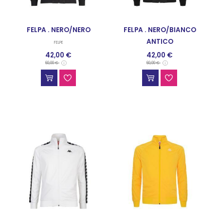
FELPA . NERO/NERO
FELPA . NERO/BIANCO
ANTICO
FELPE
42,00 €
42,00 €
FELPE
60,00 €
60,00 €