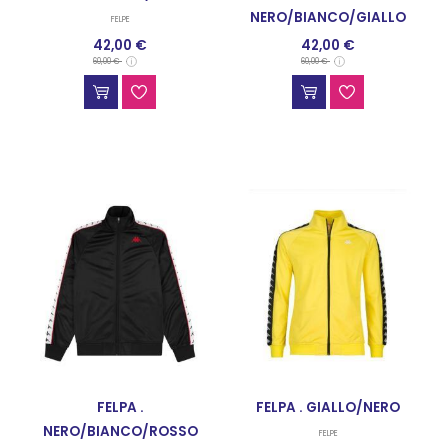
NERO/BIANCO/GIALLO
FELPE
42,00 €
42,00 €
FELPE
60,00 €
60,00 €
FELPA .
FELPA . GIALLO/NERO
NERO/BIANCO/ROSSO
FELPE