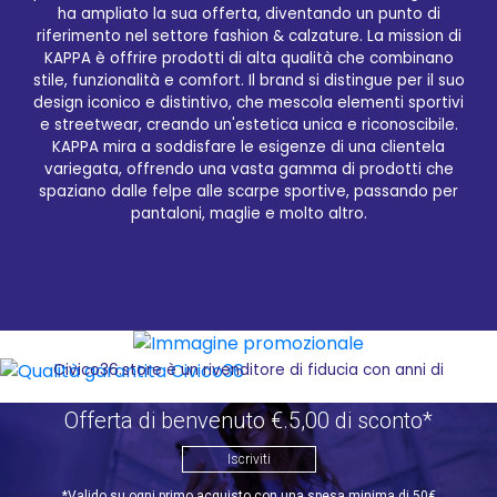
ha ampliato la sua offerta, diventando un punto di
riferimento nel settore fashion & calzature. La mission di
Qualità garantita Civico36
KAPPA è offrire prodotti di alta qualità che combinano
stile, funzionalità e comfort. Il brand si distingue per il suo
design iconico e distintivo, che mescola elementi sportivi
Sul sito di e-commerce Civico36.store, è possibile
e streetwear, creando un'estetica unica e riconoscibile.
acquistare una vasta selezione dei migliori prodotti
KAPPA mira a soddisfare le esigenze di una clientela
del noto brand KAPPA. Grazie alla comoda
variegata, offrendo una vasta gamma di prodotti che
interfaccia online, gli amanti della moda e dello
spaziano dalle felpe alle scarpe sportive, passando per
sport possono facilmente navigare tra le diverse
pantaloni, maglie e molto altro.
categorie di prodotti, scegliere i loro preferiti e
ricevere la merce direttamente a casa,
risparmiando tempo e fatica. Il sito offre un'ampia
gamma di articoli KAPPA, tra cui felpe, t-shirt,
pantaloni, scarpe sportive e molto altro, tutti
caratterizzati dallo stile distintivo e dalla qualità
superiore che contraddistinguono il marchio.
Civico36.store è un rivenditore di fiducia con anni di
esperienza nel settore. Il servizio è veloce e
affidabile, garantendo ai clienti un'esperienza di
Offerta di benvenuto €.5,00 di sconto*
acquisto online senza stress. Il vasto magazzino di
Civico36 e la sua esposizione permettono di offrire
Iscriviti
una grande varietà di prodotti KAPPA, per
*Valido su ogni primo acquisto con una spesa minima di 50€