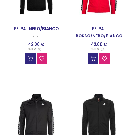
FELPA . NERO/BIANCO
FELPA .
ROSSO/NERO/BIANCO
FELPE
42,00 €
42,00 €
FELPE
60,00 €
60,00 €