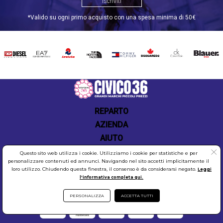
offrendo un servizio clienti attento e disponibile, e
Iscriviti
una vasta gamma di prodotti LOTTO sempre
*Valido su ogni primo acquisto con una spesa minima di 50€
disponibili. Acquistare su Civico36.store significa
scegliere la qualità, la comodità e il risparmio, il
tutto con la sicurezza di un servizio affidabile e
professionale.
DIESEL
EA7
INVICTA
THE
TOMMY
DSQUARED2
CALVIN
BLAUER
NORTH
HILFIGER
KLEIN
FACE
Scopri le offerte Lotto
REPARTO
AZIENDA
AIUTO
Questo sito web utilizza i cookie. Utilizziamo i cookie per statistiche e per
personalizzare contenuti ed annunci. Navigando nel sito accetti implicitamente il
loro utilizzo. Chiudendo questa finestra, il consenso è da considerarsi negato.
Leggi
l'informativa completa qui.
COOKIES
SICUREZZA
PRIVACY
PERSONALIZZA
ACCETTA TUTTI