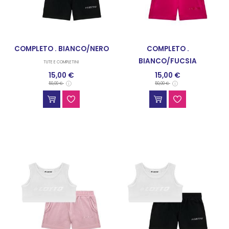
COMPLETO . BIANCO/NERO
COMPLETO .
BIANCO/FUCSIA
TUTE E COMPLETINI
15,00 €
15,00 €
TUTE E COMPLETINI
50,00 €
50,00 €