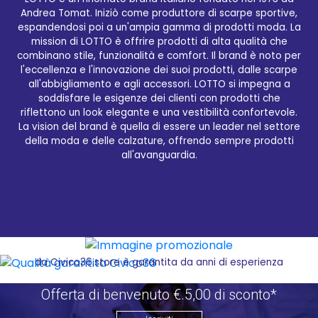
Andrea Tomat. Iniziò come produttore di scarpe sportive,
espandendosi poi a un'ampia gamma di prodotti moda. La
mission di LOTTO è offrire prodotti di alta qualità che
combinano stile, funzionalità e comfort. Il brand è noto per
l'eccellenza e l'innovazione dei suoi prodotti, dalle scarpe
all'abbigliamento e agli accessori. LOTTO si impegna a
Qualità garantita Civico36
soddisfare le esigenze dei clienti con prodotti che
riflettono un look elegante e una vestibilità confortevole.
Civico36.store è la destinazione online ideale per
La vision del brand è quella di essere un leader nel settore
acquistare i migliori prodotti del brand LOTTO. Il sito
della moda e delle calzature, offrendo sempre prodotti
e-commerce offre una selezione accurata di articoli
all'avanguardia.
di alta qualità, tra cui tute, t-shirt, felpe,
pantaloncini, pantaloni e zaini. Grazie alla
piattaforma intuitiva e user-friendly di
Civico36.store, è possibile navigare facilmente tra
le diverse categorie di prodotti, scegliere i preferiti
e ricevere la merce direttamente a casa, in modo
veloce e conveniente. La qualità del servizio offerto
da Civico36.store è garantita da anni di esperienza
nel settore e da un magazzino ben fornito. Il team di
Civico36.store lavora costantemente per assicurare
Offerta di benvenuto €.5,00 di sconto*
la migliore esperienza di acquisto possibile,