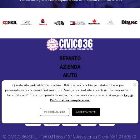
Scopri M9P
DIESEL
EA7
INVICTA
THE
TOMMY
DSQUARED2
CALVIN
BLAUER
NORTH
HILFIGER
KLEIN
FACE
REPARTO
AZIENDA
AIUTO
Questo sito web utilizza i cookie. Utilizziamo i cookie per statistiche e per
personalizzare contenuti ed annunci. Navigando nel sito accetti implicitamente il
loro utilizzo. Chiudendo questa finestra, il consenso è da considerarsi negato.
Leggi
l'informativa completa qui.
COOKIES
SICUREZZA
PRIVACY
PERSONALIZZA
ACCETTA TUTTI
© CIVICO 36 S.R.L. P.IVA 09156571219 Assistenza Clienti 351 9180579.