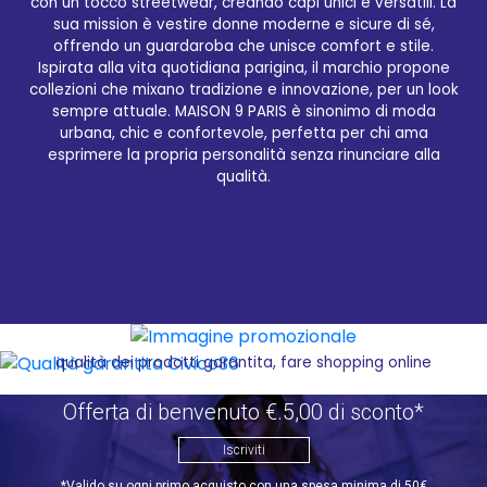
con un tocco streetwear, creando capi unici e versatili. La
sua mission è vestire donne moderne e sicure di sé,
offrendo un guardaroba che unisce comfort e stile.
Ispirata alla vita quotidiana parigina, il marchio propone
collezioni che mixano tradizione e innovazione, per un look
sempre attuale. MAISON 9 PARIS è sinonimo di moda
urbana, chic e confortevole, perfetta per chi ama
esprimere la propria personalità senza rinunciare alla
qualità.
Qualità garantita Civico36
Desideri portare un tocco di eleganza nella tua casa
con i prodotti MAISON 9 PARIS? Civico36.store è il
tuo negozio online di fiducia. Scopri la nostra
esclusiva selezione di articoli e acquista in tutta
sicurezza. Con la consegna a domicilio veloce e la
qualità dei prodotti garantita, fare shopping online
non è mai stato così semplice e conveniente.
Affidati a Civico36.store, un punto di riferimento nel
Offerta di benvenuto €.5,00 di sconto*
settore e-commerce con un vasto magazzino
sempre aggiornato.
Iscriviti
*Valido su ogni primo acquisto con una spesa minima di 50€