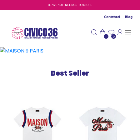
Salta al contenuto principale
BENVENUTI NEL NOSTRO STORE
Contattaci
Blog
MAISON 9 PARIS
0
M9P: Un nuovo modo di vivere la moda.
VEDI TUTTI I PRODOTTI
Best Seller