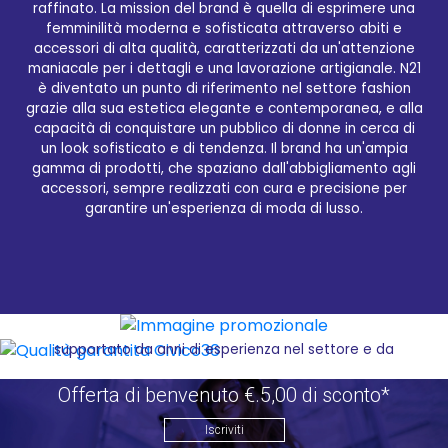
raffinato. La mission del brand è quella di esprimere una
femminilità moderna e sofisticata attraverso abiti e
accessori di alta qualità, caratterizzati da un'attenzione
maniacale per i dettagli e una lavorazione artigianale. N21
è diventato un punto di riferimento nel settore fashion
Qualità garantita Civico36
grazie alla sua estetica elegante e contemporanea, e alla
capacità di conquistare un pubblico di donne in cerca di
un look sofisticato e di tendenza. Il brand ha un'ampia
Acquistare i migliori prodotti del brand N21 è ora più
gamma di prodotti, che spaziano dall'abbigliamento agli
facile e conveniente grazie a Civico36.store, il tuo
accessori, sempre realizzati con cura e precisione per
affidabile rivenditore online. La vasta gamma di
garantire un'esperienza di moda di lusso.
prodotti N21 accuratamente selezionati è disponibile
sul nostro sito e-commerce, permettendoti di
esplorare e scegliere i tuoi articoli preferiti con
pochi clic. Non importa dove ti trovi, Civico36.store
ti offre la comodità di ricevere i tuoi acquisti
direttamente a casa tua, risparmiando tempo e
fatica. Il servizio offerto da Civico36.store è
supportato da anni di esperienza nel settore e da
un imponente magazzino, che assicura la
disponibilità e la prontezza nella consegna dei
Offerta di benvenuto €.5,00 di sconto*
prodotti. La qualità del servizio è una nostra priorità:
dal momento dell'acquisto fino alla consegna, il
Iscriviti