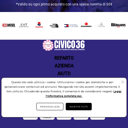
nostro team è impegnato a offrirti un'esperienza di
*Valido su ogni primo acquisto con una spesa minima di 50€
shopping online semplice, veloce e soddisfacente.
Con Civico36.store, acquistare i prodotti N21 non è
mai stato così facile e conveniente. Scopri la nostra
selezione e inizia il tuo shopping ora!
DIESEL
EA7
INVICTA
THE
TOMMY
DSQUARED2
CALVIN
BLAUER
NORTH
HILFIGER
KLEIN
FACE
Scopri le offerte N21
REPARTO
AZIENDA
AIUTO
Questo sito web utilizza i cookie. Utilizziamo i cookie per statistiche e per
personalizzare contenuti ed annunci. Navigando nel sito accetti implicitamente il
loro utilizzo. Chiudendo questa finestra, il consenso è da considerarsi negato.
Leggi
l'informativa completa qui.
COOKIES
SICUREZZA
PRIVACY
PERSONALIZZA
ACCETTA TUTTI