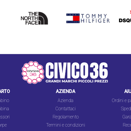
THE
TOMMY HILFIGER
DSQU
NORTH
FACE
ARTO
AZIENDA
AI
bino
Azienda
Ordini e 
bina
Contattaci
Spedi
ssori
Regolamento
Gara
rpe
Termini e condizioni
Rec