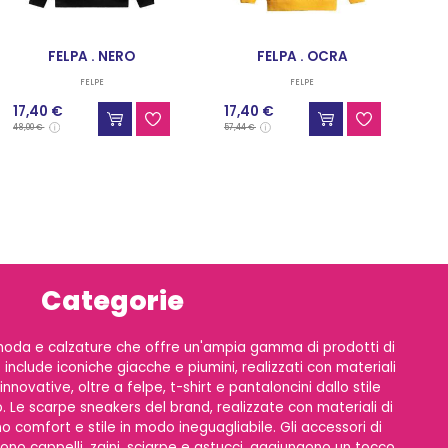
FELPA . NERO
FELPA . OCRA
FELPE
FELPE
17,40 €
17,40 €
48,00 €
57,44 €
Categorie
moda e calzature che offre un'ampia gamma di prodotti di
e include iconiche giacche e piumini, realizzati con materiali
innovative, oltre a felpe, t-shirt e pantaloncini dallo stile
Le scarpe sneakers del brand, realizzate con materiali di
 comfort e stile in modo ineguagliabile. Gli accessori di
no cappelli, zaini, sciarpe e astucci, aggiungono un tocco