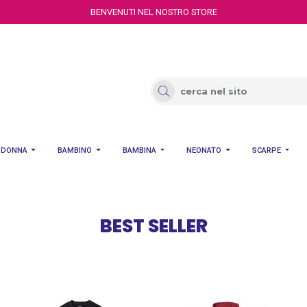
BENVENUTI NEL NOSTRO STORE
NAPAPIJRI
DONNA
BAMBINO
BAMBINA
NEONATO
SCARPE
NAPAPIJRI: Stile Avventuroso, Qualità Superiore e Design Innovativ
VEDI TUTTI I PRODOTTI
BEST SELLER