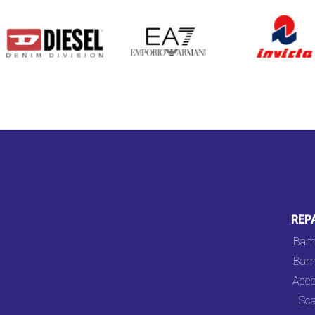
DIESEL
EA7
INVICTA
REP
Bam
Bam
Acce
Sca