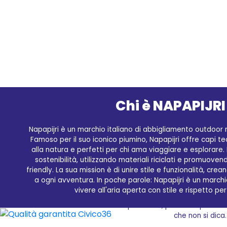
Chi è NAPAPIJRI
Napapijri è un marchio italiano di abbigliamento outdoor n
Famoso per il suo iconico piumino, Napapijri offre capi tec
alla natura e perfetti per chi ama viaggiare e esplorare. 
sostenibilità, utilizzando materiali riciclati e promuoven
friendly. La sua mission è di unire stile e funzionalità, c
a ogni avventura. In poche parole: Napapijri è un march
vivere all'aria aperta con stile e rispetto pe
Desideri arricchire il tuo guardaroba con i ca
servizio clienti impeccabile, potrai acquistare 
che non si dica.