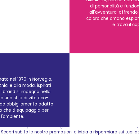
di personalità e funziona
all'avventura, offrendo
coloro che amano esplora
e trova il ca
ato nel 1970 in Norvegia.
nici e alla moda, ispirati
Il brand si impegna nella
do uno stile di vita eco-
reando abbigliamento adatto
Qualità garantita Civico36
io che ti equipaggia per
r l'ambiente.
pi di alta qualità Napapijri? Civico36.store è il tuo negozio online d
in tutta tranquillità. La consegna a domicilio è veloce e affidabile,
 Scopri subito le nostre promozioni e inizia a risparmiare sui tuoi ac