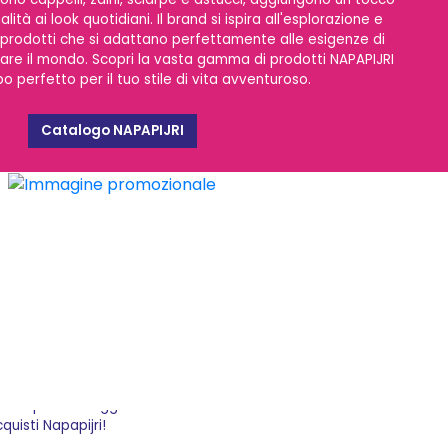
lità ai look quotidiani. Il brand si ispira all'esplorazione e
 prodotti che si adattano perfettamente alle esigenze di
re il mondo. Scopri la vasta gamma di prodotti NAPAPIJRI
po perfetto per il tuo stile di vita avventuroso.
Catalogo NAPAPIJRI
i fiducia. Con un'ampia scelta di prodotti e un
 così potrai sfoggiare i tuoi nuovi outfit in men
quisti Napapijri!