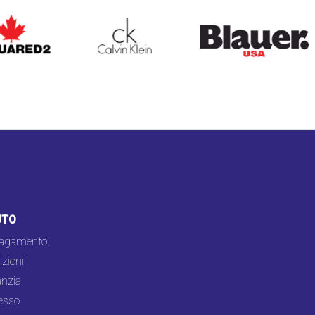
ARED2
CALVIN KLEIN
BLAUER
UTO
pagamento
zioni
nzia
esso