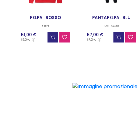
FELPA . ROSSO
PANTAFELPA . BLU
FELPE
PANTALONI
51,00 €
57,00 €
85,00 €
87,00 €