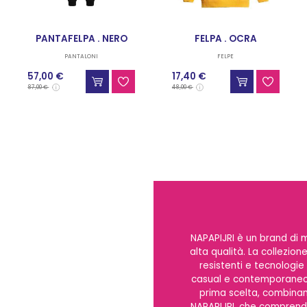
PANTAFELPA . NERO
FELPA . OCRA
PANTALONI
FELPE
57,00 €
17,40 €
87,00 €
48,00 €
NAPAPIJRI è un brand di 
alta qualità. La collezion
resistenti e tecnologie 
casual e contemporaneo. 
prima scelta, combinano
NAPAPIJRI, che comprendo