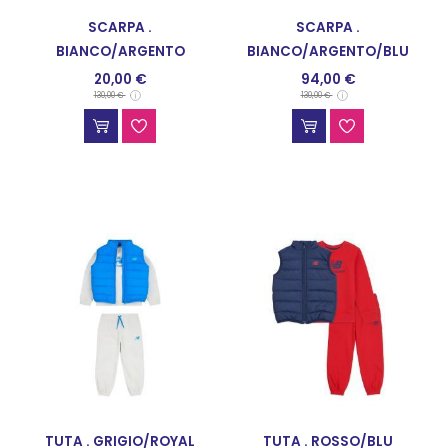
SCARPA .
SCARPA .
BIANCO/ARGENTO
BIANCO/ARGENTO/BLU
20,00 €
94,00 €
SCARPE SPORTIVE
SCARPE SPORTIVE
130,00 €
130,00 €
TUTA . GRIGIO/ROYAL
TUTA . ROSSO/BLU