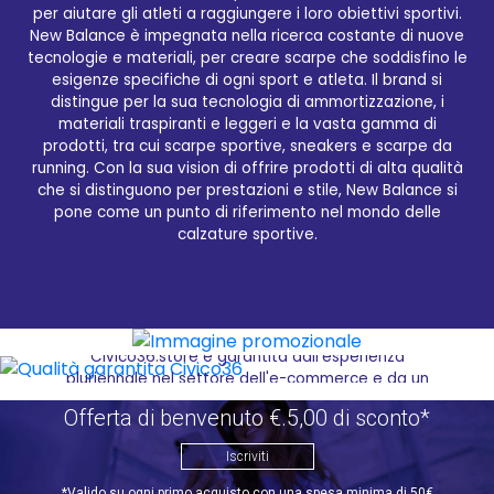
per aiutare gli atleti a raggiungere i loro obiettivi sportivi.
Qualità garantita Civico36
New Balance è impegnata nella ricerca costante di nuove
tecnologie e materiali, per creare scarpe che soddisfino le
Sul sito Civico36.store è possibile acquistare i
esigenze specifiche di ogni sport e atleta. Il brand si
migliori prodotti selezionati del brand NEW BALANCE,
distingue per la sua tecnologia di ammortizzazione, i
grazie alla vasta gamma di articoli disponibili. Dal
materiali traspiranti e leggeri e la vasta gamma di
comfort della vostra casa, potete navigare tra le
prodotti, tra cui scarpe sportive, sneakers e scarpe da
diverse categorie di prodotti, che includono scarpe
running. Con la sua vision di offrire prodotti di alta qualità
sportive, sneakers e scarpe da running, e scegliere il
che si distinguono per prestazioni e stile, New Balance si
modello che meglio risponde alle vostre esigenze. Il
pone come un punto di riferimento nel mondo delle
processo di acquisto è semplice e intuitivo,
calzature sportive.
progettato per offrire un'esperienza d'acquisto
piacevole e senza stress. Inoltre, il sito offre
spedizioni rapide e sicure, permettendovi di ricevere
i vostri acquisti direttamente a casa vostra in tempi
brevi. La qualità del servizio offerto da
Civico36.store è garantita dall'esperienza
pluriennale nel settore dell'e-commerce e da un
enorme magazzino con esposizione. L'azienda si
Offerta di benvenuto €.5,00 di sconto*
impegna a offrire solo prodotti di alta qualità,
selezionati con cura e attenzione. Inoltre, il team di
Iscriviti
Civico36 è sempre a disposizione per assistere i
clienti durante tutto il processo d'acquisto,
*Valido su ogni primo acquisto con una spesa minima di 50€