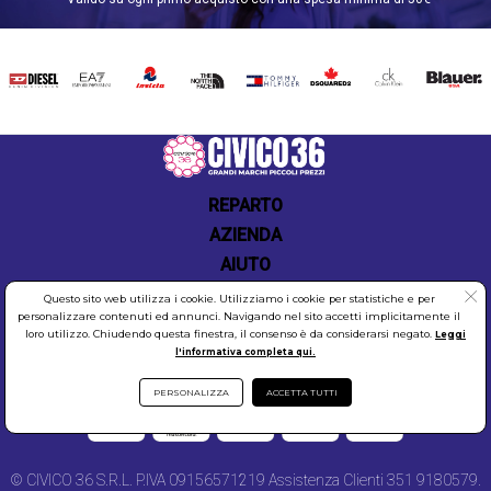
garantendo un servizio clienti eccellente. Acquistare
su Civico36.store significa scegliere un rivenditore
affidabile e professionale, che mette al primo posto
DIESEL
EA7
INVICTA
THE
TOMMY
DSQUARED2
CALVIN
BLAUER
la soddisfazione del cliente. Non perdete
NORTH
HILFIGER
KLEIN
l'opportunità di acquistare i migliori prodotti NEW
FACE
BALANCE a prezzi competitivi, visitate Civico36.store
oggi stesso!
Catalogo scarpe New Balance
REPARTO
AZIENDA
AIUTO
Questo sito web utilizza i cookie. Utilizziamo i cookie per statistiche e per
personalizzare contenuti ed annunci. Navigando nel sito accetti implicitamente il
loro utilizzo. Chiudendo questa finestra, il consenso è da considerarsi negato.
Leggi
l'informativa completa qui.
COOKIES
SICUREZZA
PRIVACY
PERSONALIZZA
ACCETTA TUTTI
© CIVICO 36 S.R.L. P.IVA 09156571219 Assistenza Clienti 351 9180579.