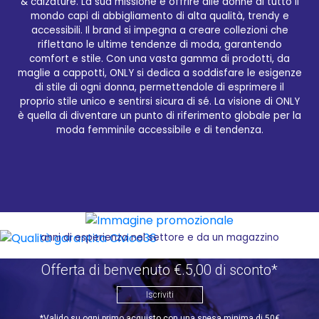
& calzature. La sua missione è offrire alle donne di tutto il
mondo capi di abbigliamento di alta qualità, trendy e
accessibili. Il brand si impegna a creare collezioni che
riflettano le ultime tendenze di moda, garantendo
Qualità garantita Civico36
comfort e stile. Con una vasta gamma di prodotti, da
maglie a cappotti, ONLY si dedica a soddisfare le esigenze
Civico36.store è il tuo one-stop shop online per i
di stile di ogni donna, permettendole di esprimere il
migliori prodotti del brand ONLY. Come rivenditore
proprio stile unico e sentirsi sicura di sé. La visione di ONLY
autorizzato di ONLY, il nostro e-commerce offre
è quella di diventare un punto di riferimento globale per la
un'ampia selezione di abbigliamento di alta qualità,
moda femminile accessibile e di tendenza.
alla moda e accessibile, tutto a portata di clic. Non
c'è bisogno di uscire di casa per fare shopping, puoi
ordinare i tuoi capi preferiti comodamente dal tuo
divano e riceverli direttamente a casa tua. Grazie
alla nostra spedizione veloce, potrai indossare i tuoi
nuovi acquisti in un batter d'occhio. La qualità del
servizio offerto da Civico36.store è garantita da
anni di esperienza nel settore e da un magazzino
ben fornito con esposizione. Il nostro impegno è
quello di rendere la tua esperienza di shopping
Offerta di benvenuto €.5,00 di sconto*
online il più semplice e piacevole possibile. Siamo
orgogliosi di offrire un'ampia gamma di prodotti
Iscriviti
ONLY, dai classici must-have alle ultime tendenze di
*Valido su ogni primo acquisto con una spesa minima di 50€