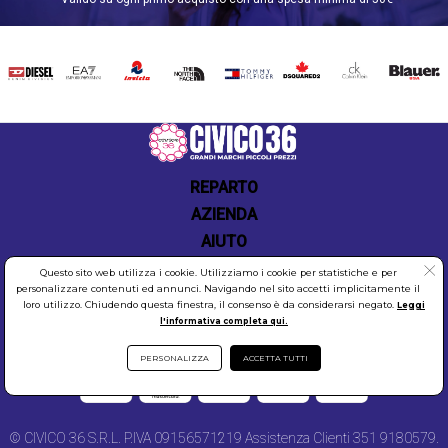
moda. Non importa quale sia il tuo stile, siamo sicuri
che troverai qualcosa che ami nel nostro negozio
online. Quindi non aspettare, inizia a esplorare la
nostra collezione ONLY e fai il tuo prossimo acquisto
DIESEL
EA7
INVICTA
THE
TOMMY
DSQUARED2
CALVIN
BLAUER
con Civico36.store.
NORTH
HILFIGER
KLEIN
FACE
Catalogo ONLY
REPARTO
AZIENDA
AIUTO
Questo sito web utilizza i cookie. Utilizziamo i cookie per statistiche e per
personalizzare contenuti ed annunci. Navigando nel sito accetti implicitamente il
loro utilizzo. Chiudendo questa finestra, il consenso è da considerarsi negato.
Leggi
l'informativa completa qui.
COOKIES
SICUREZZA
PRIVACY
PERSONALIZZA
ACCETTA TUTTI
© CIVICO 36 S.R.L. P.IVA 09156571219 Assistenza Clienti 351 9180579.