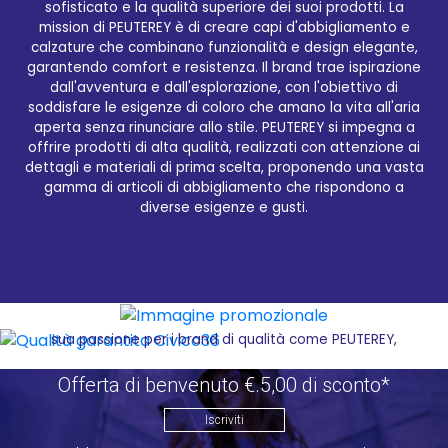
sofisticato e la qualità superiore dei suoi prodotti. La
mission di PEUTEREY è di creare capi d'abbigliamento e
Qualità garantita Civico36
calzature che combinano funzionalità e design elegante,
garantendo comfort e resistenza. Il brand trae ispirazione
Acquistare i migliori prodotti selezionati del brand
dall'avventura e dall'esplorazione, con l'obiettivo di
PEUTEREY non è mai stato così facile grazie a
soddisfare le esigenze di coloro che amano la vita all'aria
Civico36.store, il tuo affidabile e-commerce di
aperta senza rinunciare allo stile. PEUTEREY si impegna a
fiducia. Come rivenditore autorizzato di PEUTEREY,
offrire prodotti di alta qualità, realizzati con attenzione ai
Civico36.store offre una vasta scelta di capi
dettagli e materiali di prima scelta, proponendo una vasta
d'abbigliamento e calzature di alta qualità, che
gamma di articoli di abbigliamento che rispondono a
uniscono funzionalità e design elegante, ideali per
diverse esigenze e gusti.
chi ama la vita all'aria aperta senza rinunciare allo
stile. Dal comfort della tua casa, puoi navigare tra le
numerose proposte, selezionare i tuoi articoli
preferiti e riceverli direttamente a casa tua,
risparmiando tempo e denaro. L'esperienza
pluriennale di Civico36 nel settore della moda e la
sua passione per i brand di qualità come PEUTEREY,
garantiscono un servizio di vendita online eccellente
e affidabile. Grazie al suo enorme magazzino con
Offerta di benvenuto €.5,00 di sconto*
esposizione, Civico36.store è in grado di soddisfare
tutte le esigenze dei clienti, offrendo una vasta
Iscriviti
gamma di prodotti PEUTEREY, tra cui giacche,