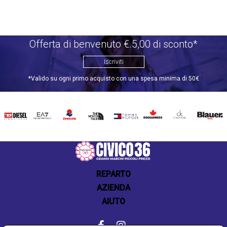
Offerta di benvenuto €.5,00 di sconto*
Iscriviti
*Valido su ogni primo acquisto con una spesa minima di 50€
DIESEL
EA7
INVICTA
THE
TOMMY
DSQUARED2
CALVIN
BLAUER
NORTH
HILFIGER
KLEIN
FACE
REPARTO
AZIENDA
AIUTO