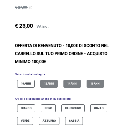
€ 27,00
€ 23,00
IVA incl.
OFFERTA DI BENVENUTO
- 10,00€ DI SCONTO NEL
CARRELLO SUL TUO PRIMO ORDINE - ACQUISTO
MINIMO 100,00€
Seleziona la tua taglia:
10 ANNI
12 ANNI
14 ANNI
16 ANNI
Articolo disponibile anche in questi colori:
BIANCO
NERO
BLU SCURO
GIALLO
VERDE
AZZURRO
SABBIA