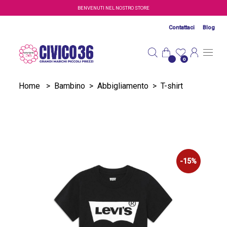
Salta al contenuto principale
BENVENUTI NEL NOSTRO STORE
Contattaci
Blog
0
Home
>
Bambino
>
Abbigliamento
>
T-shirt
-15%