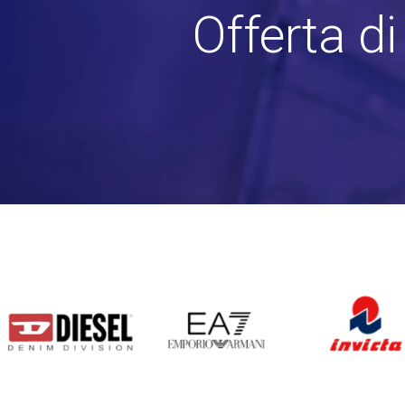
Offerta d
DIESEL
EA7
INVICTA