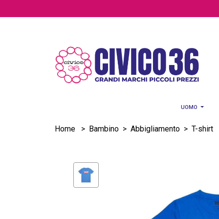
Salta al contenuto principale
UOMO
Home
>
Bambino
>
Abbigliamento
>
T-shirt