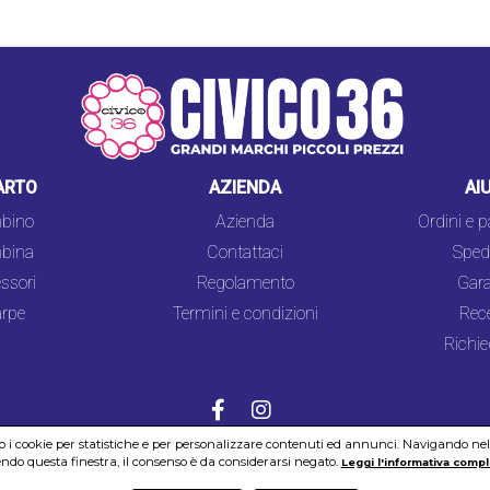
ARTO
AZIENDA
AI
bino
Azienda
Ordini e 
bina
Contattaci
Spedi
ssori
Regolamento
Gara
rpe
Termini e condizioni
Rec
Richie
mo i cookie per statistiche e per personalizzare contenuti ed annunci. Navigando nel si
do questa finestra, il consenso è da considerarsi negato.
COOKIES
SICUREZZA
PRIVACY
Leggi l'informativa compl