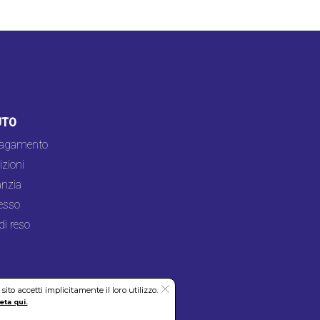
UTO
pagamento
zioni
nzia
esso
di reso
to accetti implicitamente il loro utilizzo.
eta qui.