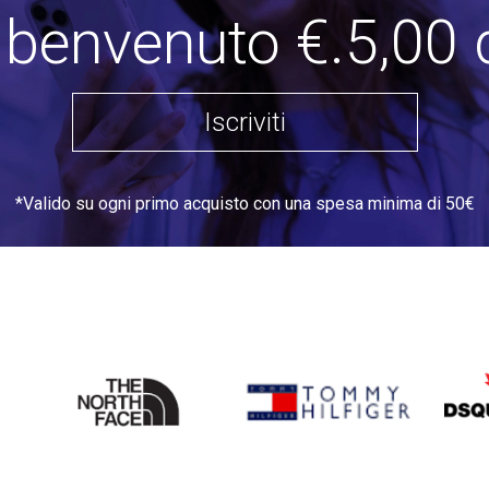
i benvenuto €.5,00 
Iscriviti
*Valido su ogni primo acquisto con una spesa minima di 50€
THE
TOMMY HILFIGER
DSQU
NORTH
FACE