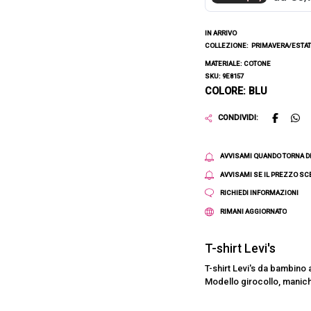
IN ARRIVO
COLLEZIONE:
PRIMAVERA/ESTAT
MATERIALE: COTONE
SKU: 9E8157
COLORE: BLU
CONDIVIDI:
AVVISAMI QUANDO TORNA D
AVVISAMI SE IL PREZZO S
RICHIEDI INFORMAZIONI
RIMANI AGGIORNATO
T-shirt Levi's
T-shirt Levi's da bambino a
Modello girocollo, maniche