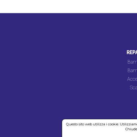
REP
Bam
Bam
Acce
Sca
Questo sito web utilizza i cookie. Utilizzia
Chiuden