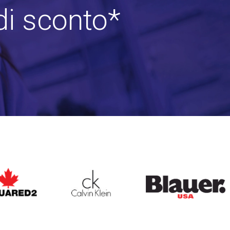
di sconto*
ARED2
CALVIN KLEIN
BLAUER