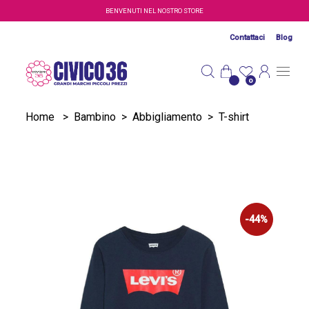
Salta al contenuto principale
BENVENUTI NEL NOSTRO STORE
Contattaci
Blog
0
Home
>
Bambino
>
Abbigliamento
>
T-shirt
-44%