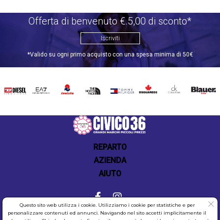
Offerta di benvenuto €.5,00 di sconto*
Iscriviti
*Valido su ogni primo acquisto con una spesa minima di 50€
DIESEL
EA7
INVICTA
THE
TOMMY
DSQUARED2
CALVIN
BLAUER
NORTH
HILFIGER
KLEIN
FACE
REPARTO
AZIENDA
AIUTO
Questo sito web utilizza i cookie. Utilizziamo i cookie per statistiche e per
personalizzare contenuti ed annunci. Navigando nel sito accetti implicitamente il