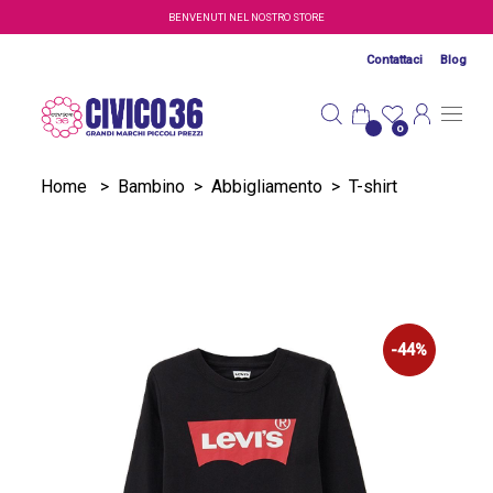
Salta al contenuto principale
BENVENUTI NEL NOSTRO STORE
Contattaci
Blog
0
Home
>
Bambino
>
Abbigliamento
>
T-shirt
-44%