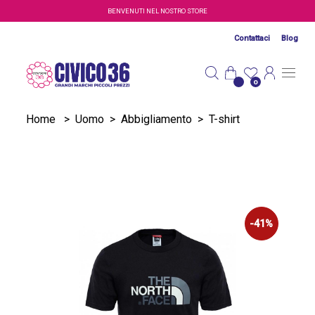
Salta al contenuto principale
BENVENUTI NEL NOSTRO STORE
Contattaci
Blog
0
Home
>
Uomo
>
Abbigliamento
>
T-shirt
-41%