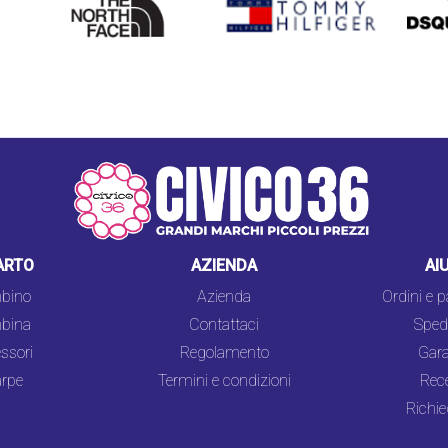
FACE
ARTO
AZIENDA
AI
bino
Azienda
Ordini e 
bina
Contattaci
Spedi
ssori
Regolamento
Gara
rpe
Termini e condizioni
Rec
Richie