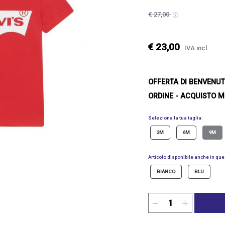
€ 27,00
€ 23,00
IVA incl.
OFFERTA DI BENVENU
ORDINE - ACQUISTO M
Seleziona la tua taglia:
3M
6M
9M
Articolo disponibile anche in ques
BIANCO
BLU