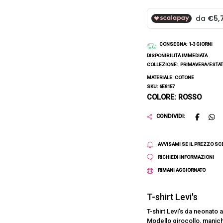
CONSEGNA
: 1-3 GIORNI
DISPONIBILITÀ IMMEDIATA
COLLEZIONE:
PRIMAVERA/ESTAT
MATERIALE: COTONE
SKU: 6E8157
COLORE: ROSSO
CONDIVIDI:
AVVISAMI SE IL PREZZO S
RICHIEDI INFORMAZIONI
RIMANI AGGIORNATO
T-shirt Levi's
T-shirt Levi's da neonato a
Modello girocollo, maniche