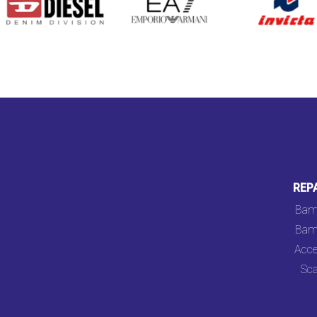
REP
Bam
Bam
Acce
Sca