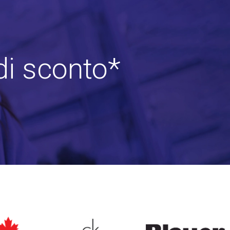
di sconto*
ARED2
CALVIN KLEIN
BLAUER