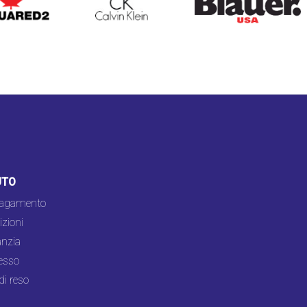
UTO
pagamento
zioni
nzia
esso
di reso