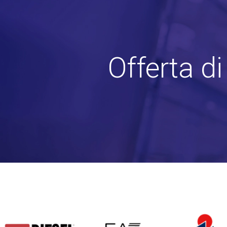
Offerta d
DIESEL
EA7
INVICTA