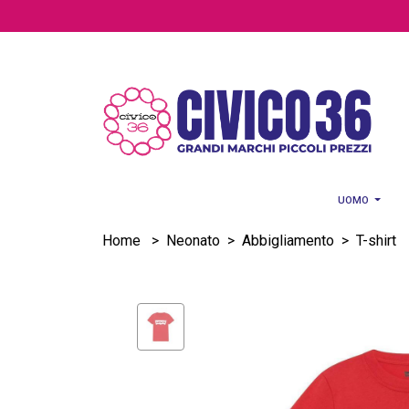
Salta al contenuto principale
UOMO
Home
>
Neonato
>
Abbigliamento
>
T-shirt