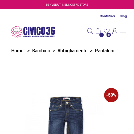
Salta al contenuto principale
BENVENUTI NEL NOSTRO STORE
Contattaci
Blog
0
Home
>
Bambino
>
Abbigliamento
>
Pantaloni
-50%