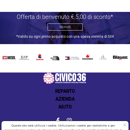
Offerta di benvenuto €.5,00 di sconto*
Iscriviti
*Valido su ogni primo acquisto con una spesa minima di 50€
DIESEL
EA7
INVICTA
THE
TOMMY
DSQUARED2
CALVIN
BLAUER
NORTH
HILFIGER
KLEIN
FACE
REPARTO
AZIENDA
AIUTO
Questo sito web utilizza i cookie. Utilizziamo i cookie per statistiche e per