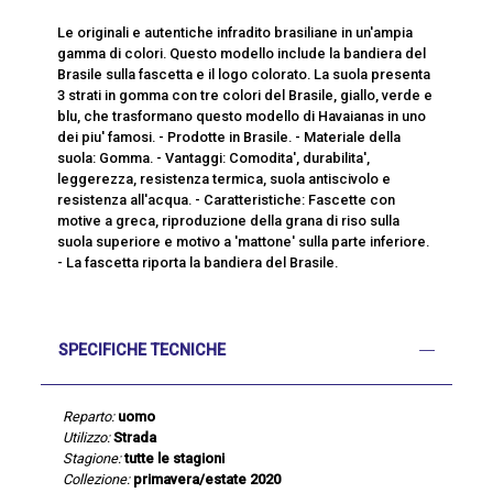
Le originali e autentiche infradito brasiliane in un'ampia
gamma di colori. Questo modello include la bandiera del
Brasile sulla fascetta e il logo colorato. La suola presenta
3 strati in gomma con tre colori del Brasile, giallo, verde e
blu, che trasformano questo modello di Havaianas in uno
dei piu' famosi. - Prodotte in Brasile. - Materiale della
suola: Gomma. - Vantaggi: Comodita', durabilita',
leggerezza, resistenza termica, suola antiscivolo e
resistenza all'acqua. - Caratteristiche: Fascette con
motive a greca, riproduzione della grana di riso sulla
suola superiore e motivo a 'mattone' sulla parte inferiore.
- La fascetta riporta la bandiera del Brasile.
SPECIFICHE TECNICHE
Reparto:
uomo
Utilizzo:
Strada
Stagione:
tutte le stagioni
Collezione:
primavera/estate 2020