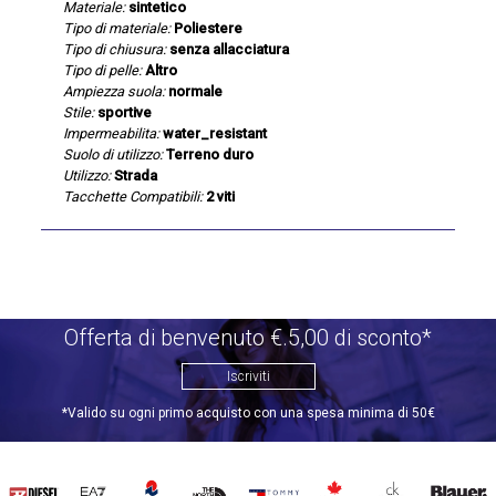
Materiale:
sintetico
Tipo di materiale:
Poliestere
Tipo di chiusura:
senza allacciatura
Tipo di pelle:
Altro
Ampiezza suola:
normale
Stile:
sportive
Impermeabilita:
water_resistant
Suolo di utilizzo:
Terreno duro
Utilizzo:
Strada
Tacchette Compatibili:
2 viti
Offerta di benvenuto €.5,00 di sconto*
Iscriviti
*Valido su ogni primo acquisto con una spesa minima di 50€
DIESEL
EA7
INVICTA
THE
TOMMY
DSQUARED2
CALVIN
BLAUER