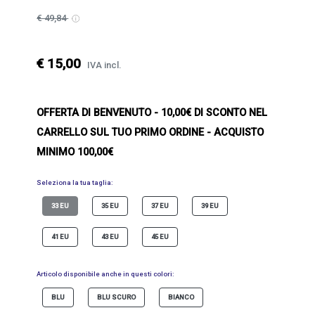
€ 49,84
€ 15,00
IVA incl.
OFFERTA DI BENVENUTO
- 10,00€ DI SCONTO NEL
CARRELLO SUL TUO PRIMO ORDINE - ACQUISTO
MINIMO 100,00€
Seleziona la tua taglia:
33 EU
35 EU
37 EU
39 EU
41 EU
43 EU
45 EU
Articolo disponibile anche in questi colori:
BLU
BLU SCURO
BIANCO