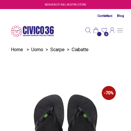
Salta al contenuto principale
BENVENUTI NEL NOSTRO STORE
Contattaci
Blog
0
Home
>
Uomo
>
Scarpe
>
Ciabatte
-70%