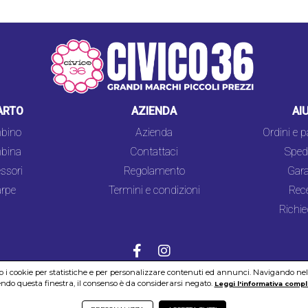
ARTO
AZIENDA
AI
bino
Azienda
Ordini e 
bina
Contattaci
Spedi
ssori
Regolamento
Gara
rpe
Termini e condizioni
Rec
Richie
mo i cookie per statistiche e per personalizzare contenuti ed annunci. Navigando nel si
do questa finestra, il consenso è da considerarsi negato.
COOKIES
SICUREZZA
PRIVACY
Leggi l'informativa compl