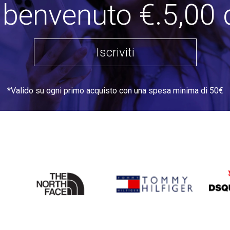
i benvenuto €.5,00 
Iscriviti
*Valido su ogni primo acquisto con una spesa minima di 50€
THE
TOMMY HILFIGER
DSQU
NORTH
FACE