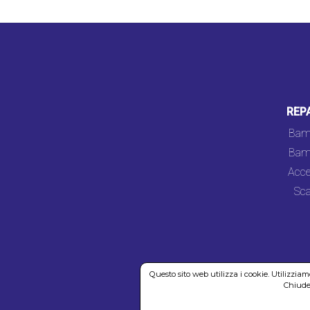
REP
Bam
Bam
Acce
Sca
Questo sito web utilizza i cookie. Utilizzia
Chiuden