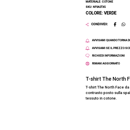
MATERIALE: COTONE
SKU: NF0A2TX5
COLORE: VERDE
CONDIVIDI:
AVVISAMI QUANDO TORNA D
AVVISAMI SE IL PREZZO S
RICHIEDI INFORMAZIONI
RIMANI AGGIORNATO
T-shirt The North 
T-shirt The North Face da 
contrasto posto sulla spal
tessuto in cotone.