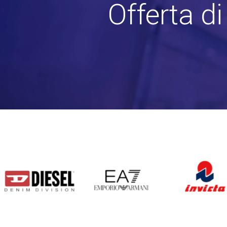
Offerta d
DIESEL
EA7
INVICTA