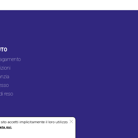
UTO
pagamento
zioni
nzia
esso
di reso
to accetti implicitamente il loro utilizzo.
eta qui.