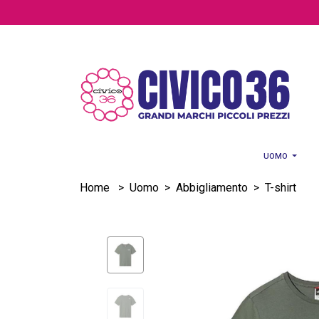
Salta al contenuto principale
UOMO
Home
>
Uomo
>
Abbigliamento
>
T-shirt