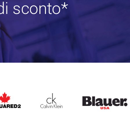
di sconto*
ARED2
CALVIN KLEIN
BLAUER