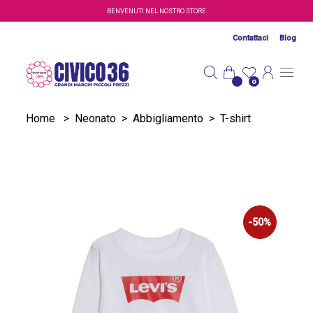
Salta al contenuto principale
BENVENUTI NEL NOSTRO STORE
Contattaci
Blog
0
Home
>
Neonato
>
Abbigliamento
>
T-shirt
-50%