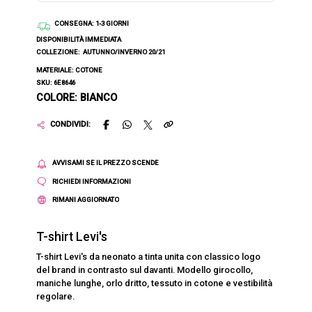
CONSEGNA
: 1-3 GIORNI
DISPONIBILITÀ IMMEDIATA
COLLEZIONE:
AUTUNNO/INVERNO 20/21
MATERIALE: COTONE
SKU: 6E8646
COLORE: BIANCO
CONDIVIDI:
AVVISAMI SE IL PREZZO SCENDE
RICHIEDI INFORMAZIONI
RIMANI AGGIORNATO
T-shirt Levi's
T-shirt Levi's da neonato a tinta unita con classico logo
del brand in contrasto sul davanti. Modello girocollo,
maniche lunghe, orlo dritto, tessuto in cotone e vestibilità
regolare.