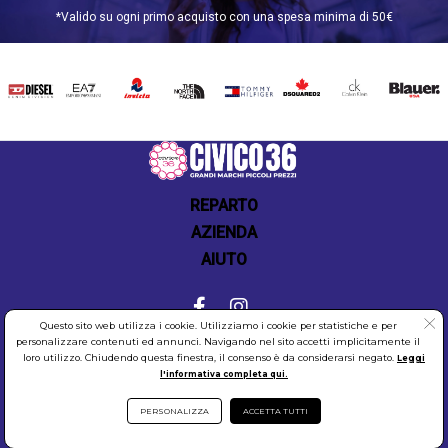
*Valido su ogni primo acquisto con una spesa minima di 50€
DIESEL
EA7
INVICTA
THE
TOMMY
DSQUARED2
CALVIN
BLAUER
NORTH
HILFIGER
KLEIN
FACE
REPARTO
AZIENDA
AIUTO
Questo sito web utilizza i cookie. Utilizziamo i cookie per statistiche e per
personalizzare contenuti ed annunci. Navigando nel sito accetti implicitamente il
COOKIES
SICUREZZA
PRIVACY
loro utilizzo. Chiudendo questa finestra, il consenso è da considerarsi negato.
Leggi
l'informativa completa qui.
PERSONALIZZA
ACCETTA TUTTI