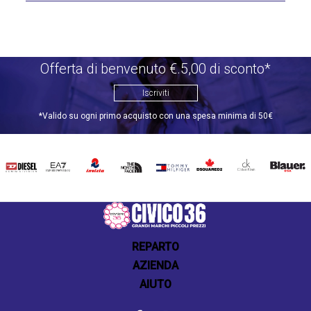
Offerta di benvenuto €.5,00 di sconto*
Iscriviti
*Valido su ogni primo acquisto con una spesa minima di 50€
DIESEL
EA7
INVICTA
THE
TOMMY
DSQUARED2
CALVIN
BLAUER
NORTH
HILFIGER
KLEIN
FACE
REPARTO
AZIENDA
AIUTO