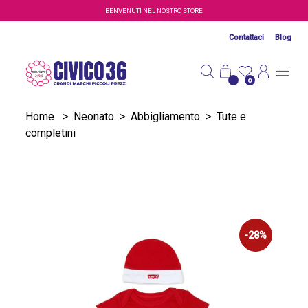
Salta al contenuto principale
BENVENUTI NEL NOSTRO STORE
Contattaci
Blog
0
Home
>
Neonato
>
Abbigliamento
>
Tute e
completini
-28%