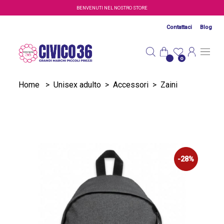
Salta al contenuto principale
BENVENUTI NEL NOSTRO STORE
Contattaci
Blog
0
Home
>
Unisex adulto
>
Accessori
>
Zaini
-28%