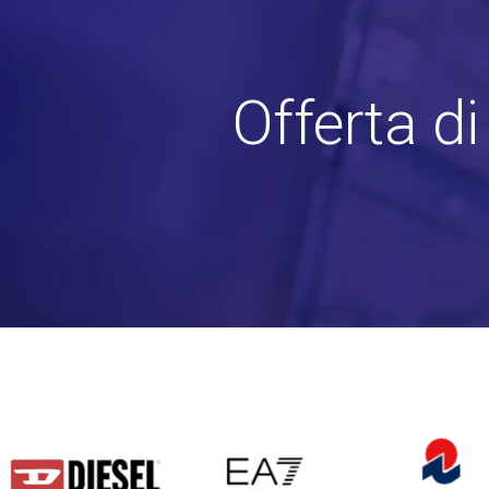
Offerta d
DIESEL
EA7
INVICTA