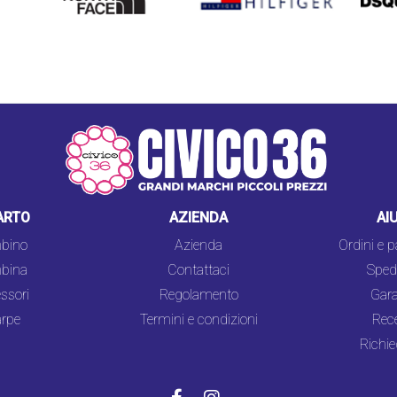
FACE
ARTO
AZIENDA
AI
bino
Azienda
Ordini e 
bina
Contattaci
Spedi
ssori
Regolamento
Gara
rpe
Termini e condizioni
Rec
Richie