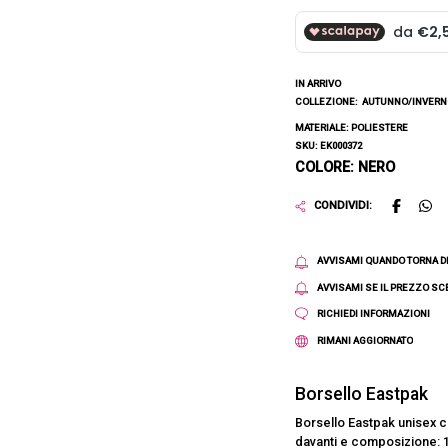
IN ARRIVO
COLLEZIONE:
AUTUNNO/INVERNO
MATERIALE: POLIESTERE
SKU: EK000372
COLORE: NERO
CONDIVIDI:
AVVISAMI QUANDO TORNA D
AVVISAMI SE IL PREZZO S
RICHIEDI INFORMAZIONI
RIMANI AGGIORNATO
Borsello Eastpak
Borsello Eastpak unisex c
davanti e composizione: 1