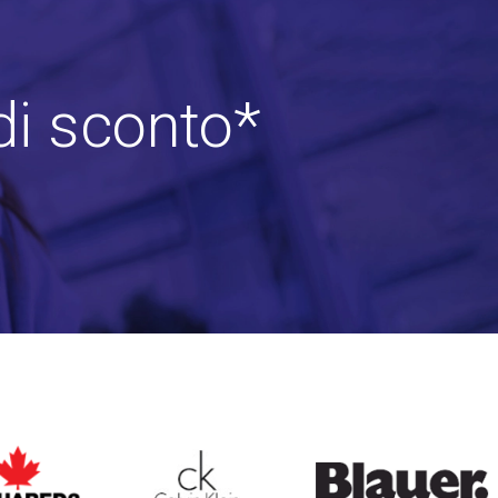
di sconto*
ARED2
CALVIN KLEIN
BLAUER