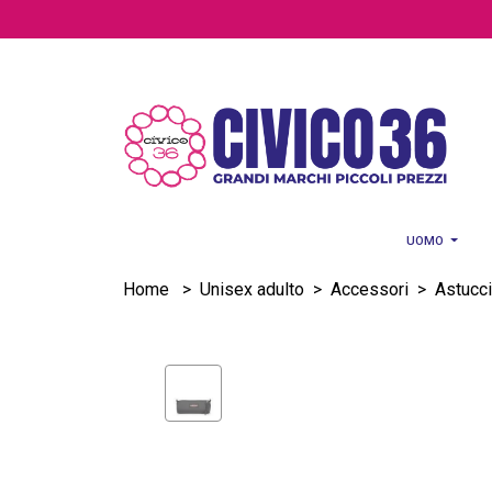
Salta al contenuto principale
UOMO
Home
>
Unisex adulto
>
Accessori
>
Astucci