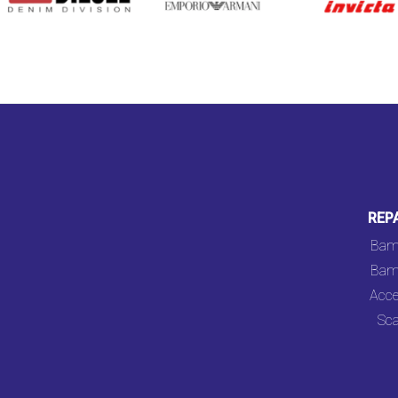
REP
Bam
Bam
Acce
Sca