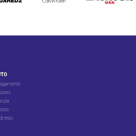
UTO
pagamento
zioni
nzia
esso
di reso