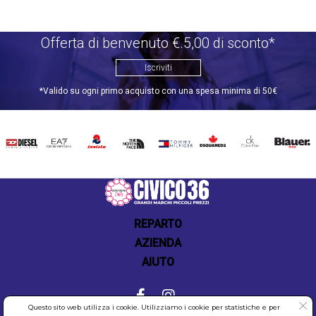
Offerta di benvenuto €.5,00 di sconto*
Iscriviti
*Valido su ogni primo acquisto con una spesa minima di 50€
DIESEL
EA7
INVICTA
THE
TOMMY
DSQUARED2
CALVIN
BLAUER
NORTH
HILFIGER
KLEIN
FACE
REPARTO
AZIENDA
AIUTO
Questo sito web utilizza i cookie. Utilizziamo i cookie per statistiche e per