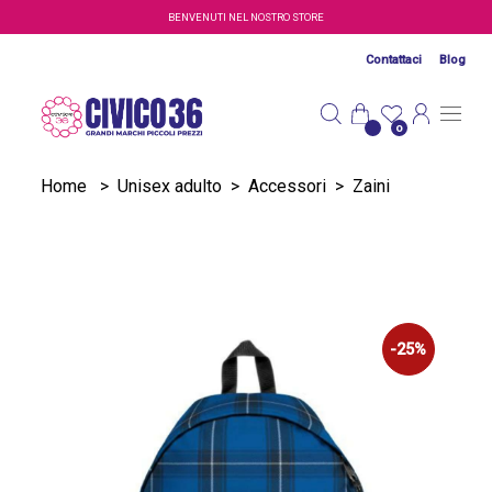
Salta al contenuto principale
BENVENUTI NEL NOSTRO STORE
Contattaci
Blog
0
Home
>
Unisex adulto
>
Accessori
>
Zaini
-25%