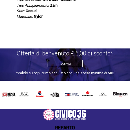
Tipo Abbigliamento:
Zaini
Stile:
Casual
Materiale:
Nylon
Offerta di benvenuto €.5,00 di sconto*
Iscriviti
*Valido su ogni primo acquisto con una spesa minima di 50€
DIESEL
EA7
INVICTA
THE
TOMMY
DSQUARED2
CALVIN
BLAUER
NORTH
HILFIGER
KLEIN
FACE
REPARTO