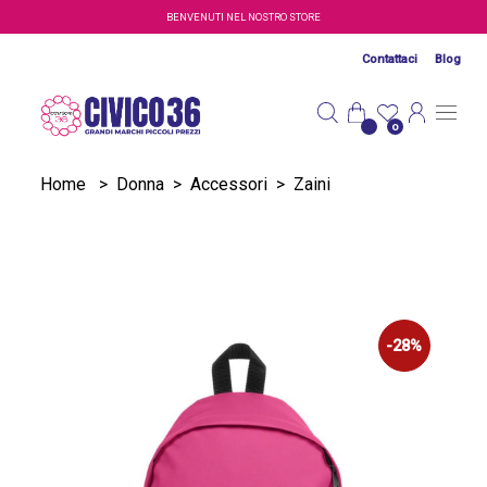
Salta al contenuto principale
BENVENUTI NEL NOSTRO STORE
Contattaci
Blog
0
Home
>
Donna
>
Accessori
>
Zaini
-28%