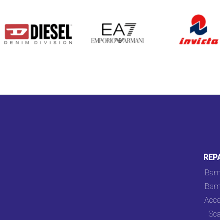
DIESEL
EA7
INVICTA
REP
Bam
Bam
Acce
Sca