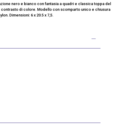
azione nero e bianco con fantasia a quadri e classica toppa del
in contrasto di colore. Modello con scomparto unico e chiusura
lon. Dimensioni: 6 x 20.5 x 7,5.