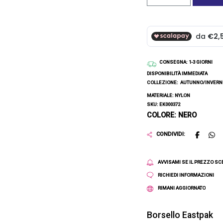
CONSEGNA
: 1-3 GIORNI
DISPONIBILITÀ IMMEDIATA
COLLEZIONE:
AUTUNNO/INVERNO
MATERIALE: NYLON
SKU: EK000372
COLORE: NERO
CONDIVIDI:
AVVISAMI SE IL PREZZO S
RICHIEDI INFORMAZIONI
RIMANI AGGIORNATO
Borsello Eastpak