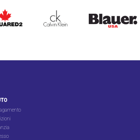
ARED2
CALVIN KLEIN
BLAUER
UTO
pagamento
zioni
nzia
esso