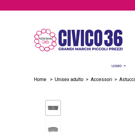
Salta al contenuto principale
UOMO
Home
>
Unisex adulto
>
Accessori
>
Astucci