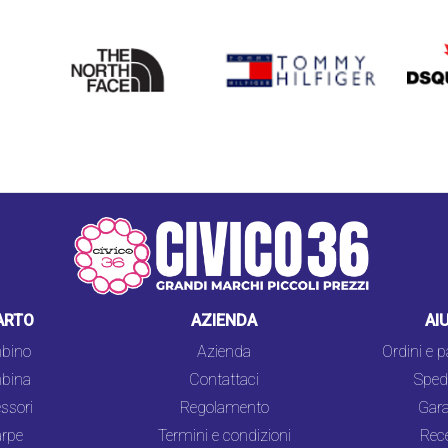
THE
TOMMY HILFIGER
DSQU
NORTH
FACE
ARTO
AZIENDA
AI
bino
Azienda
Ordini e 
bina
Contattaci
Spedi
ssori
Regolamento
Gara
rpe
Termini e condizioni
Rec