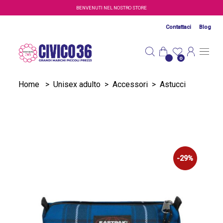
Salta al contenuto principale
BENVENUTI NEL NOSTRO STORE
Contattaci
Blog
0
Home
>
Unisex adulto
>
Accessori
>
Astucci
-29%