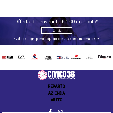
Offerta di benvenuto €.5,00 di sconto*
Iscriviti
*Valido su ogni primo acquisto con una spesa minima di 50€
DIESEL
EA7
INVICTA
THE
TOMMY
DSQUARED2
CALVIN
BLAUER
NORTH
HILFIGER
KLEIN
FACE
REPARTO
AZIENDA
AIUTO