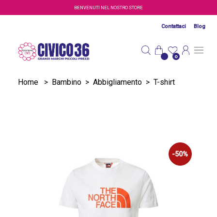
Salta al contenuto principale
BENVENUTI NEL NOSTRO STORE
Contattaci
Blog
0
Home
>
Bambino
>
Abbigliamento
>
T-shirt
-50%